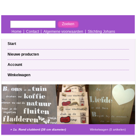
Home
Contact
Algemene voorwaarden
Stichting Johans
Inschrijven NIEUWSBRIEF
Vertrouwenspersoon
Start
Nieuwe producten
Account
Winkelwagen
»
1a. Rond clubbord (38 cm diameter)
Winkelwagen (0 artikelen)